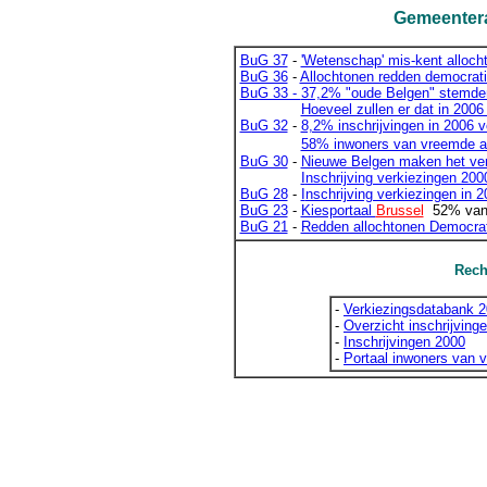
Gemeentera
BuG 37
-
'Wetenschap' mis-kent alloch
BuG 36
-
Allochtonen redden democrati
BuG 33 -
37,2% "oude Belgen" stemden
Hoeveel zullen er dat in 2006
BuG 32
-
8,2% inschrijvingen in 2006 v
58% inwoners van vreemde a
BuG 30
-
Nieuwe Belgen maken het vers
I
nschrijving verkiezingen 200
BuG 28
-
I
nschrijving verkiezingen in
BuG 23
-
Kiesportaal
Brussel
52% van 
BuG 21
-
Redden allochtonen Democrat
Rech
-
Verkiezingsdatabank 
-
Overzicht inschrijving
-
Inschrijvingen 2000
-
Portaal inwoners van 