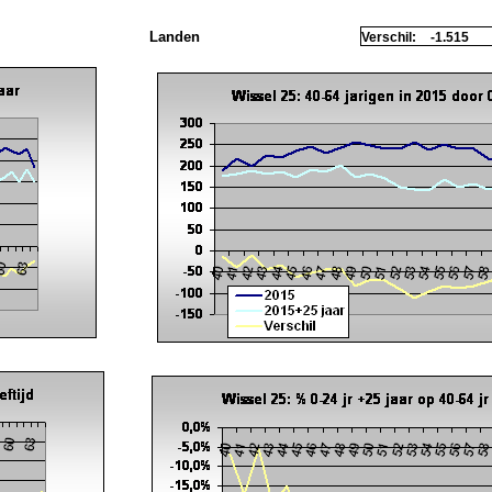
Landen
Verschil:
-1.515