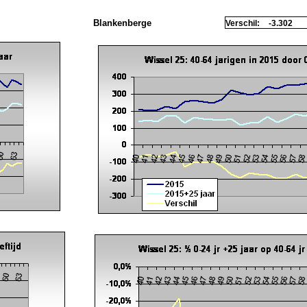
Blankenberge
Verschil:
-3.302