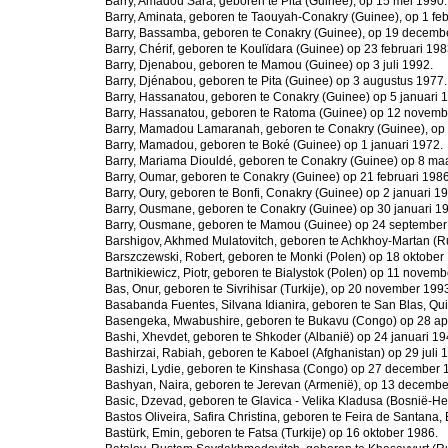
Barry, Amadou Sara, geboren te Pita (Guinee), op 15 mei 1990.
Barry, Aminata, geboren te Taouyah-Conakry (Guinee), op 1 feb
Barry, Bassamba, geboren te Conakry (Guinee), op 19 decemb
Barry, Chérif, geboren te Koulïdara (Guinee) op 23 februari 198
Barry, Djenabou, geboren te Mamou (Guinee) op 3 juli 1992.
Barry, Djénabou, geboren te Pita (Guinee) op 3 augustus 1977.
Barry, Hassanatou, geboren te Conakry (Guinee) op 5 januari 
Barry, Hassanatou, geboren te Ratoma (Guinee) op 12 novemb
Barry, Mamadou Lamaranah, geboren te Conakry (Guinee), op 
Barry, Mamadou, geboren te Boké (Guinee) op 1 januari 1972.
Barry, Mariama Diouldé, geboren te Conakry (Guinee) op 8 maa
Barry, Oumar, geboren te Conakry (Guinee) op 21 februari 1986
Barry, Oury, geboren te Bonfi, Conakry (Guinee) op 2 januari 1
Barry, Ousmane, geboren te Conakry (Guinee) op 30 januari 1
Barry, Ousmane, geboren te Mamou (Guinee) op 24 september
Barshigov, Akhmed Mulatovitch, geboren te Achkhoy-Martan (Ru
Barszczewski, Robert, geboren te Monki (Polen) op 18 oktober
Bartnikiewicz, Piotr, geboren te Bialystok (Polen) op 11 novem
Bas, Onur, geboren te Sivrihisar (Turkije), op 20 november 199
Basabanda Fuentes, Silvana Idianira, geboren te San Blas, Qu
Basengeka, Mwabushire, geboren te Bukavu (Congo) op 28 apr
Bashi, Xhevdet, geboren te Shkoder (Albanië) op 24 januari 19
Bashirzai, Rabiah, geboren te Kaboel (Afghanistan) op 29 juli 
Bashizi, Lydie, geboren te Kinshasa (Congo) op 27 december 
Bashyan, Naira, geboren te Jerevan (Armenië), op 13 decembe
Basic, Dzevad, geboren te Glavica - Velika Kladusa (Bosnië-He
Bastos Oliveira, Safira Christina, geboren te Feira de Santana, B
Bastürk, Emin, geboren te Fatsa (Turkije) op 16 oktober 1986.