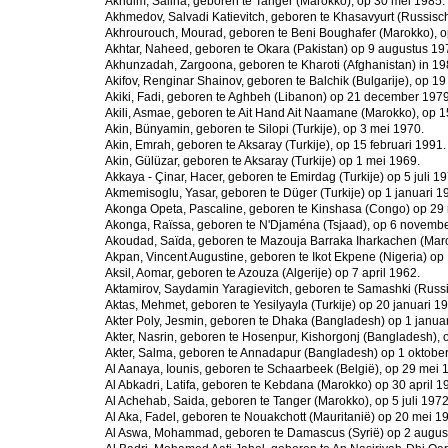
Akhdim, Saliha, geboren te Tanger (Marokko), op 30 mei 1985.
Akhmedov, Salvadi Katievitch, geboren te Khasavyurt (Russische
Akhrourouch, Mourad, geboren te Beni Boughafer (Marokko), o
Akhtar, Naheed, geboren te Okara (Pakistan) op 9 augustus 19
Akhunzadah, Zargoona, geboren te Kharoti (Afghanistan) in 19
Akifov, Renginar Shainov, geboren te Balchik (Bulgarije), op 1
Akiki, Fadi, geboren te Aghbeh (Libanon) op 21 december 1979
Akili, Asmae, geboren te Ait Hand Ait Naamane (Marokko), op 1
Akin, Bünyamin, geboren te Silopi (Turkije), op 3 mei 1970.
Akin, Emrah, geboren te Aksaray (Turkije), op 15 februari 1991.
Akin, Gülüzar, geboren te Aksaray (Turkije) op 1 mei 1969.
Akkaya - Çinar, Hacer, geboren te Emirdag (Turkije) op 5 juli 19
Akmemisoglu, Yasar, geboren te Düger (Turkije) op 1 januari 1
Akonga Opeta, Pascaline, geboren te Kinshasa (Congo) op 29
Akonga, Raïssa, geboren te N'Djaména (Tsjaad), op 6 novemb
Akoudad, Saïda, geboren te Mazouja Barraka Iharkachen (Marok
Akpan, Vincent Augustine, geboren te Ikot Ekpene (Nigeria) op 
Aksil, Aomar, geboren te Azouza (Algerije) op 7 april 1962.
Aktamirov, Saydamin Yaragievitch, geboren te Samashki (Russis
Aktas, Mehmet, geboren te Yesilyayla (Turkije) op 20 januari 1
Akter Poly, Jesmin, geboren te Dhaka (Bangladesh) op 1 januar
Akter, Nasrin, geboren te Hosenpur, Kishorgonj (Bangladesh), 
Akter, Salma, geboren te Annadapur (Bangladesh) op 1 oktobe
Al Aanaya, Iounis, geboren te Schaarbeek (België), op 29 mei 
Al Abkadri, Latifa, geboren te Kebdana (Marokko) op 30 april 1
Al Achehab, Saida, geboren te Tanger (Marokko), op 5 juli 1972
Al Aka, Fadel, geboren te Nouakchott (Mauritanië) op 20 mei 1
Al Aswa, Mohammad, geboren te Damascus (Syrië) op 2 augus