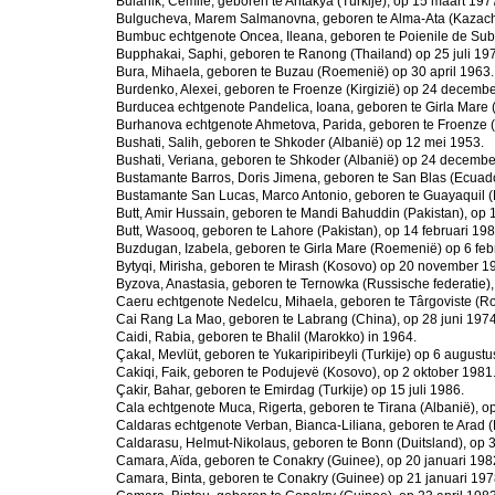
Bulanik, Cemile, geboren te Antakya (Turkije), op 15 maart 197
Bulgucheva, Marem Salmanovna, geboren te Alma-Ata (Kazach
Bumbuc echtgenote Oncea, Ileana, geboren te Poienile de Sub
Bupphakai, Saphi, geboren te Ranong (Thailand) op 25 juli 19
Bura, Mihaela, geboren te Buzau (Roemenië) op 30 april 1963.
Burdenko, Alexei, geboren te Froenze (Kirgizië) op 24 decemb
Burducea echtgenote Pandelica, Ioana, geboren te Girla Mare
Burhanova echtgenote Ahmetova, Parida, geboren te Froenze (Ki
Bushati, Salih, geboren te Shkoder (Albanië) op 12 mei 1953.
Bushati, Veriana, geboren te Shkoder (Albanië) op 24 decembe
Bustamante Barros, Doris Jimena, geboren te San Blas (Ecuad
Bustamante San Lucas, Marco Antonio, geboren te Guayaquil (E
Butt, Amir Hussain, geboren te Mandi Bahuddin (Pakistan), op 1
Butt, Wasooq, geboren te Lahore (Pakistan), op 14 februari 198
Buzdugan, Izabela, geboren te Girla Mare (Roemenië) op 6 feb
Bytyqi, Mirisha, geboren te Mirash (Kosovo) op 20 november 1
Byzova, Anastasia, geboren te Ternowka (Russische federatie)
Caeru echtgenote Nedelcu, Mihaela, geboren te Târgoviste (
Cai Rang La Mao, geboren te Labrang (China), op 28 juni 1974
Caidi, Rabia, geboren te Bhalil (Marokko) in 1964.
Çakal, Mevlüt, geboren te Yukaripiribeyli (Turkije) op 6 august
Cakiqi, Faik, geboren te Podujevë (Kosovo), op 2 oktober 1981
Çakir, Bahar, geboren te Emirdag (Turkije) op 15 juli 1986.
Cala echtgenote Muca, Rigerta, geboren te Tirana (Albanië), op
Caldaras echtgenote Verban, Bianca-Liliana, geboren te Arad
Caldarasu, Helmut-Nikolaus, geboren te Bonn (Duitsland), op 
Camara, Aïda, geboren te Conakry (Guinee), op 20 januari 198
Camara, Binta, geboren te Conakry (Guinee) op 21 januari 197