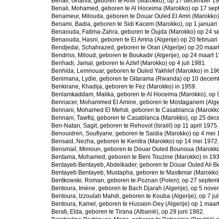
Benali, Ghania, geboren te Ahfir (Marokko), op 17 december 1
Benali, Mohamed, geboren te Al Hoceima (Marokko) op 17 sep
Benameur, Milouda, geboren te Douar Ouled El Amri (Marokko)
Benami, Badia, geboren te Sidi Kacem (Marokko), op 1 januari
Benaouda, Fatima-Zahra, geboren te Oujda (Marokko) op 24 s
Benaouda, Hasni, geboren te El Amria (Algerije) op 20 februari
Bendjedai, Schahrazed, geboren te Oran (Algerije) op 20 maar
Bendriss, Miloud, geboren te Boukadir (Algerije), op 24 maart 
Benhadi, Jamal, geboren te Azlef (Marokko) op 4 juli 1981.
Benhida, Lemnouar, geboren te Ouled Yakhlef (Marokko) in 19
Benimana, Lydie, geboren te Gitarama (Rwanda) op 10 decem
Benkirane, Khadija, geboren te Fez (Marokko) in 1959.
Benlamkaddam, Malika, geboren te Al Hoceima (Marokko), op
Bennacer, Mohammed El Amine, geboren te Mostaganem (Alger
Bennani, Mohamed El Mehdi, geboren te Casablanca (Marokko)
Bennani, Tawfiq, geboren te Casablanca (Marokko), op 25 de
Ben-Natan, Sagit, geboren te Rehovot (Israël) op 11 april 1975.
Benouidren, Soufiyane, geboren te Saidia (Marokko) op 4 mei 
Bensaid, Nezha, geboren te Kenitra (Marokko) op 14 mei 1972.
Bensmail, Mimoun, geboren te Douar Ouled Bounoua (Marokko)
Bentama, Mohamed, geboren te Beni Touzine (Marokko) in 193
Bentayeb Bentayeb, Abdelkader, geboren te Douar Ouled Ali Be
Bentayeb Bentayeb, Mustapha, geboren te Mastkmar (Marokko)
Bentkowski, Roman, geboren te Poznan (Polen), op 27 septem
Bentoura, Imène, geboren te Bach Djarah (Algerije), op 5 nov
Bentoura, Izzoulah Mahdi, geboren te Kouba (Algerije), op 7 jul
Bentoura, Kamel, geboren te Hussein-Dey (Algerije) op 1 maar
Berati, Elda, geboren te Tirana (Albanië), op 29 juni 1982.