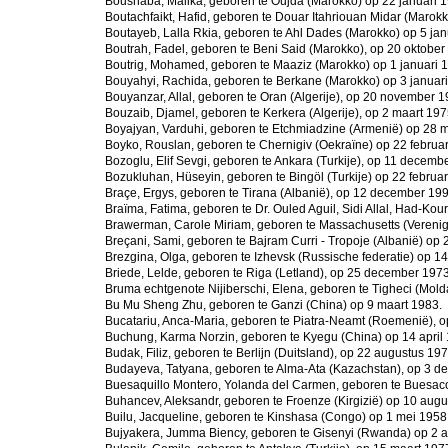
Boushaba, Malika, geboren te Oujda (Marokko) op 22 januari 
Boutachfaikt, Hafid, geboren te Douar Itahriouan Midar (Marok
Boutayeb, Lalla Rkia, geboren te Ahl Dades (Marokko) op 5 jan
Boutrah, Fadel, geboren te Beni Said (Marokko), op 20 oktober
Boutrig, Mohamed, geboren te Maaziz (Marokko) op 1 januari 
Bouyahyi, Rachida, geboren te Berkane (Marokko) op 3 januari
Bouyanzar, Allal, geboren te Oran (Algerije), op 20 november 1
Bouzaib, Djamel, geboren te Kerkera (Algerije), op 2 maart 197
Boyajyan, Varduhi, geboren te Etchmiadzine (Armenië) op 28 m
Boyko, Rouslan, geboren te Chernigiv (Oekraïne) op 22 februar
Bozoglu, Elif Sevgi, geboren te Ankara (Turkije), op 11 decemb
Bozukluhan, Hüseyin, geboren te Bingöl (Turkije) op 22 februar
Braçe, Ergys, geboren te Tirana (Albanië), op 12 december 199
Braïma, Fatima, geboren te Dr. Ouled Aguil, Sidi Allal, Had-Kour
Brawerman, Carole Miriam, geboren te Massachusetts (Verenigd
Breçani, Sami, geboren te Bajram Curri - Tropoje (Albanië) op 
Brezgina, Olga, geboren te Izhevsk (Russische federatie) op 14
Briede, Lelde, geboren te Riga (Letland), op 25 december 1973
Bruma echtgenote Nijiberschi, Elena, geboren te Tigheci (Molda
Bu Mu Sheng Zhu, geboren te Ganzi (China) op 9 maart 1983.
Bucatariu, Anca-Maria, geboren te Piatra-Neamt (Roemenië), o
Buchung, Karma Norzin, geboren te Kyegu (China) op 14 april
Budak, Filiz, geboren te Berlijn (Duitsland), op 22 augustus 197
Budayeva, Tatyana, geboren te Alma-Ata (Kazachstan), op 3 d
Buesaquillo Montero, Yolanda del Carmen, geboren te Buesac
Buhancev, Aleksandr, geboren te Froenze (Kirgizië) op 10 augu
Builu, Jacqueline, geboren te Kinshasa (Congo) op 1 mei 1958
Bujyakera, Jumma Biency, geboren te Gisenyi (Rwanda) op 2 ap