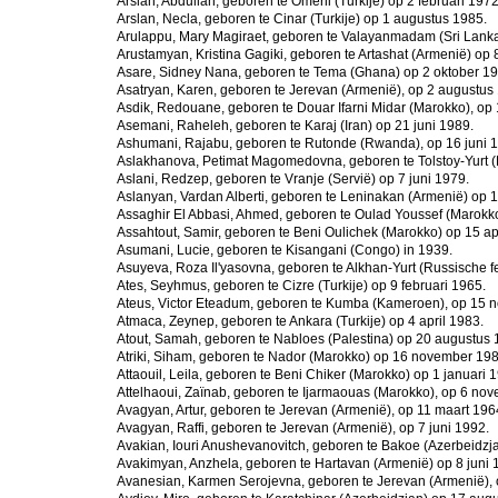
Arslan, Abdullah, geboren te Ömerli (Turkije) op 2 februari 1972
Arslan, Necla, geboren te Cinar (Turkije) op 1 augustus 1985.
Arulappu, Mary Magiraet, geboren te Valayanmadam (Sri Lanka)
Arustamyan, Kristina Gagiki, geboren te Artashat (Armenië) op 
Asare, Sidney Nana, geboren te Tema (Ghana) op 2 oktober 19
Asatryan, Karen, geboren te Jerevan (Armenië), op 2 augustus
Asdik, Redouane, geboren te Douar Ifarni Midar (Marokko), op
Asemani, Raheleh, geboren te Karaj (Iran) op 21 juni 1989.
Ashumani, Rajabu, geboren te Rutonde (Rwanda), op 16 juni 
Aslakhanova, Petimat Magomedovna, geboren te Tolstoy-Yurt (R
Aslani, Redzep, geboren te Vranje (Servië) op 7 juni 1979.
Aslanyan, Vardan Alberti, geboren te Leninakan (Armenië) op 
Assaghir El Abbasi, Ahmed, geboren te Oulad Youssef (Marokko
Assahtout, Samir, geboren te Beni Oulichek (Marokko) op 15 ap
Asumani, Lucie, geboren te Kisangani (Congo) in 1939.
Asuyeva, Roza Il'yasovna, geboren te Alkhan-Yurt (Russische fe
Ates, Seyhmus, geboren te Cizre (Turkije) op 9 februari 1965.
Ateus, Victor Eteadum, geboren te Kumba (Kameroen), op 15 
Atmaca, Zeynep, geboren te Ankara (Turkije) op 4 april 1983.
Atout, Samah, geboren te Nabloes (Palestina) op 20 augustus 
Atriki, Siham, geboren te Nador (Marokko) op 16 november 198
Attaouil, Leila, geboren te Beni Chiker (Marokko) op 1 januari 
Attelhaoui, Zaïnab, geboren te Ijarmaouas (Marokko), op 6 no
Avagyan, Artur, geboren te Jerevan (Armenië), op 11 maart 196
Avagyan, Raffi, geboren te Jerevan (Armenië), op 7 juni 1992.
Avakian, Iouri Anushevanovitch, geboren te Bakoe (Azerbeidzj
Avakimyan, Anzhela, geboren te Hartavan (Armenië) op 8 juni 
Avanesian, Karmen Serojevna, geboren te Jerevan (Armenië),