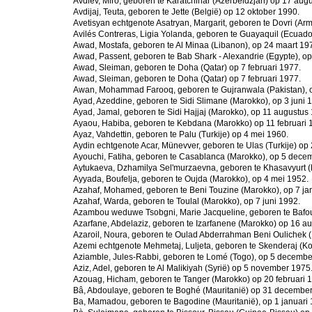
Avdiev, Miro, geboren te Karatchinar (Azerbeidzjan) op 17 aug
Avdijaj, Teuta, geboren te Jette (België) op 12 oktober 1990.
Avetisyan echtgenote Asatryan, Margarit, geboren te Dovri (Ar
Avilés Contreras, Ligia Yolanda, geboren te Guayaquil (Ecuado
Awad, Mostafa, geboren te Al Minaa (Libanon), op 24 maart 19
Awad, Passent, geboren te Bab Shark - Alexandrie (Egypte), op 
Awad, Sleiman, geboren te Doha (Qatar) op 7 februari 1977.
Awad, Sleiman, geboren te Doha (Qatar) op 7 februari 1977.
Awan, Mohammad Farooq, geboren te Gujranwala (Pakistan), 
Ayad, Azeddine, geboren te Sidi Slimane (Marokko), op 3 juni 
Ayad, Jamal, geboren te Sidi Hajjaj (Marokko), op 11 augustus
Ayaou, Habiba, geboren te Kebdana (Marokko) op 11 februari 
Ayaz, Vahdettin, geboren te Palu (Turkije) op 4 mei 1960.
Aydin echtgenote Acar, Münevver, geboren te Ulas (Turkije) op 
Ayouchi, Fatiha, geboren te Casablanca (Marokko), op 5 dece
Aytukaeva, Dzhamilya Sel'murzaevna, geboren te Khasavyurt (
Ayyada, Boufelja, geboren te Oujda (Marokko), op 4 mei 1952.
Azahaf, Mohamed, geboren te Beni Touzine (Marokko), op 7 ja
Azahaf, Warda, geboren te Toulal (Marokko), op 7 juni 1992.
Azambou weduwe Tsobgni, Marie Jacqueline, geboren te Bafou
Azarfane, Abdelaziz, geboren te Izarfanene (Marokko) op 16 a
Azaroil, Noura, geboren te Oulad Abderrahman Beni Oulichek 
Azemi echtgenote Mehmetaj, Luljeta, geboren te Skenderaj (K
Aziamble, Jules-Rabbi, geboren te Lomé (Togo), op 5 decembe
Aziz, Adel, geboren te Al Malikiyah (Syrië) op 5 november 1975
Azouag, Hicham, geboren te Tanger (Marokko) op 20 februari 
Bâ, Abdoulaye, geboren te Boghé (Mauritanië) op 31 decembe
Ba, Mamadou, geboren te Bagodine (Mauritanië), op 1 januari 