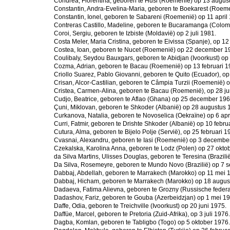
Condrea, Florentina, geboren te Husi (Roemenië) op 13 augus
Constantin, Andra-Evelina-Maria, geboren te Boekarest (Roem
Constantin, Ionel, geboren te Sabareni (Roemenië) op 11 april
Contreras Castillo, Madeline, geboren te Bucaramanga (Colom
Coroi, Sergiu, geboren te Izbiste (Moldavië) op 2 juli 1981.
Costa Meler, Maria Cristina, geboren te Eivissa (Spanje), op 12
Costea, Ioan, geboren te Nucet (Roemenië) op 22 december 1
Coulibaly, Seydou Bauxgars, geboren te Abidjan (Ivoorkust) o
Cozma, Adrian, geboren te Bacau (Roemenië) op 13 februari 1
Criollo Suarez, Pablo Giovanni, geboren te Quito (Ecuador), 
Crisan, Alcor-Castilian, geboren te Câmpia Turzii (Roemenië) o
Cristea, Carmen-Alina, geboren te Bacau (Roemenië), op 28 ju
Cudjo, Beatrice, geboren te Aflao (Ghana) op 25 december 196
Çuni, Miklovan, geboren te Shkoder (Albanië) op 28 augustus 
Curkanova, Natalia, geboren te Novoselica (Oekraïne) op 6 apr
Curri, Fatmir, geboren te Drishte Shkoder (Albanië) op 10 febru
Cutura, Alma, geboren te Bijelo Polje (Servië), op 25 februari 1
Cvasnai, Alexandru, geboren te Iasi (Roemenië) op 3 decembe
Czekalska, Karolina Anna, geboren te Lodz (Polen) op 27 okto
da Silva Martins, Ulisses Douglas, geboren te Teresina (Brazil
Da Silva, Rosemeyre, geboren te Mundo Novo (Brazilië) op 7 
Dabbaj, Abdellah, geboren te Marrakech (Marokko) op 11 mei 
Dabbaj, Hicham, geboren te Marrakech (Marokko) op 18 augus
Dadaeva, Fatima Alievna, geboren te Grozny (Russische federat
Dadashov, Fariz, geboren te Gouba (Azerbeidzjan) op 1 mei 19
Daffe, Odia, geboren te Treichville (Ivoorkust) op 20 juni 1975.
Daffüe, Marcel, geboren te Pretoria (Zuid-Afrika), op 3 juli 1976.
Dagba, Komlan, geboren te Tabligbo (Togo) op 5 oktober 1976.