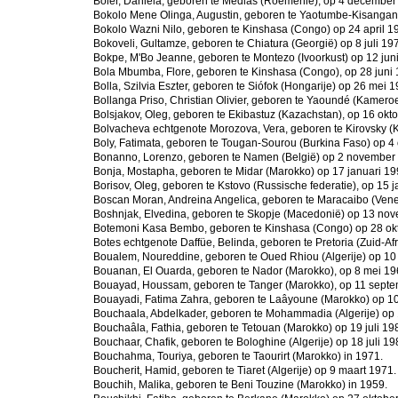
Boier, Daniela, geboren te Medias (Roemenië), op 4 december
Bokolo Mene Olinga, Augustin, geboren te Yaotumbe-Kisangan
Bokolo Wazni Nilo, geboren te Kinshasa (Congo) op 24 april 1
Bokoveli, Gultamze, geboren te Chiatura (Georgië) op 8 juli 19
Bokpe, M'Bo Jeanne, geboren te Montezo (Ivoorkust) op 12 jun
Bola Mbumba, Flore, geboren te Kinshasa (Congo), op 28 juni 
Bolla, Szilvia Eszter, geboren te Siófok (Hongarije) op 26 mei 1
Bollanga Priso, Christian Olivier, geboren te Yaoundé (Kamer
Bolsjakov, Oleg, geboren te Ekibastuz (Kazachstan), op 16 okt
Bolvacheva echtgenote Morozova, Vera, geboren te Kirovsky (K
Boly, Fatimata, geboren te Tougan-Sourou (Burkina Faso) op 4
Bonanno, Lorenzo, geboren te Namen (België) op 2 november
Bonja, Mostapha, geboren te Midar (Marokko) op 17 januari 19
Borisov, Oleg, geboren te Kstovo (Russische federatie), op 15 j
Boscan Moran, Andreina Angelica, geboren te Maracaibo (Venez
Boshnjak, Elvedina, geboren te Skopje (Macedonië) op 13 no
Botemoni Kasa Bembo, geboren te Kinshasa (Congo) op 28 ok
Botes echtgenote Daffüe, Belinda, geboren te Pretoria (Zuid-Af
Boualem, Noureddine, geboren te Oued Rhiou (Algerije) op 10 
Bouanan, El Ouarda, geboren te Nador (Marokko), op 8 mei 19
Bouayad, Houssam, geboren te Tanger (Marokko), op 11 septe
Bouayadi, Fatima Zahra, geboren te Laâyoune (Marokko) op 1
Bouchaala, Abdelkader, geboren te Mohammadia (Algerije) op
Bouchaâla, Fathia, geboren te Tetouan (Marokko) op 19 juli 19
Bouchaar, Chafik, geboren te Bologhine (Algerije) op 18 juli 19
Bouchahma, Touriya, geboren te Taourirt (Marokko) in 1971.
Boucherit, Hamid, geboren te Tiaret (Algerije) op 9 maart 1971.
Bouchih, Malika, geboren te Beni Touzine (Marokko) in 1959.