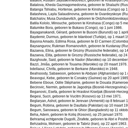
Batalov, Rustam Saydakhmedovitch, geboren te Khasavyurt (Ru
Batalova, Kheda Gazmagomedovna, geboren te Shalazhi (Russi
Batanga Tshiabu, Hortense, geboren te Kinshasa (Congo) op 15
Batasheva, Layla Salaudinovna, geboren te Gvardeyskoye (Rus
Batchalov, Musa Dundaevitch, geboren te Ordzhonikidzevskaya
Batila Kololo, Minouche, geboren te Kinshasa (Congo) op 5 me
Batumike Bora, geboren te Bukavu (Congo), op 1 juni 1986.
Bayaganakandi, Gérard, geboren te Busoni (Burundi) op 1 apri
Baydemir, Durmus, geboren te Istanboel (Turkije), op 1 maart 1
Bayona Amado, Edilma Rosa, geboren te El Carmen (Colombia)
Baysangurov, Rukman Romanovitch, geboren te Kustanay (Russ
Bazaeva, Elina, geboren te Grozny (Russische federatie), op 14
Bazaeva, Elita, geboren te Grozny (Russische federatie), op 2
Bazghoute, Said, geboren te Nador (Marokko) op 10 december
Bazzi, Jmiâa, geboren te Touama (Marokko) op 20 maart 1976.
bdellaoui, Chrifa, geboren te Berkane (Marokko) in 1948.
Beahsoody, Sabawoon, geboren te Abdyan (Afghanistan) op 1 
Beavogui, Kebe, geboren te Conakry (Guinee) op 20 april 1985
Bebene Eboue, Odile Stéphanie, geboren te Douala (Kameroe
Becirovic, Nermin, geboren te Jagodnja (Bosnië-Herzegovina) o
Beganovic, Esefa, geboren te Hrastovi Kiseljak (Bosnië-Herzego
Begesi, Sucri, geboren te Vucitrn (Kosovo) op 13 mei 1971.
Beglaryan, Ashot, geboren te Jerevan (Armenië) op 8 februari 
Begum, Robina, geboren te Daultala (Pakistan) op 10 maart 19
Begum, Sanowara, geboren te Ghior (Bangladesh) op 11 oktob
Beha, Adem, geboren te Koliq (Kosovo), op 25 januari 1970.
Behramaj echtgenote Dugolli, Zirafete, geboren te Abri e Posht
Behzadnia, Mohsen, geboren te Tabriz (Iran), op 22 april 1963.