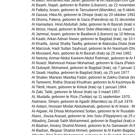
Al Badri, Mohamed Aati Jahel, geboren te An Nasiriyah-Dhi Qar 
Al Bayeh, Najah, geboren te Rahbe (Libanon), op 22 novembe
Al Fattahy, Issam, geboren te Taroudannt (Marokko), op 9 oktob
Al Gassar, Hiba Ali, geboren te Dhiqar (Irak) op 20 oktober 1992
Al Ghorra, Fatena, geboren te Gaza (Palestina) op 31 decembe
Al Hamadani, Hind Abdullah Jafar, geboren te Al Basrah (Irak)
Al Idrissi, Hayat, geboren te Beni Sidel (Marokko) op 11 maart 
Al Jammal, Issam, geboren te Baalbeck (Libanon) op 10 februa
Al Kaabi, Arkan Adnan Naser, geboren te Bagdad (Irak), op 10 
Al Khalifa, Jamal Shafiq Tawfiq, geboren te Bakouba-Diala (Irak)
Al Marzouk, Hadi Sultan Sayhoud, geboren te An Nasiriyah-Dhi 
Al Mossaed, Aws, geboren te Al Basrah (Irak) op 25 mei 1982.
Al Neemy, Anmar Abdul Kareem Abdul Rahman, geboren te Ar R
Al Nuaizi, Mahmoud Hasan Mohamad, geboren te Gaza (Palest
Al Oubaydi, Mohamed, geboren te Bagdad (Irak), op 7 januari 
Al Saadi, Hayfaa, geboren te Bagdad (Irak), op 25 juni 1977.
Al Shaker, Marwan Mawfaq Fadel, geboren te Zakhu-Dahuk (Ira
Al Tameemi, Ridha Sharad Khudhair, geboren te Al Kazimiya-Ba
Al Tikriti, Heam, geboren te Kirkuk (Irak) op 1 januari 1964.
Al Zaki, Talib, geboren te Mosul (Irak) op 3 maart 1957.
Al, Mustafa, geboren te Rize (Turkije) op 11 september 1970.
Alahiane, Siham, geboren te Agadir (Marokko) op 25 juli 1978.
Al-Aidani, Hossain Modar Abdulwahab, geboren te Al Imara - M
Al-Algawi, Ali Dhiaa Mohammed Soltan, geboren te Ar Rusafah-
Alano, Jisusa Arasad, geboren te Jolo Sulu (Filippijnen) op 2
Albadiriy, Zainab Salih Mohammed, geboren te Bagdad (Irak) o
Al-Badran, Amany Shahid Ahmed, geboren te As Samawah-Al Mu
Al-Badran, Iftegaar Shahid Ahmed, geboren te Al Karkh-Bagdad (