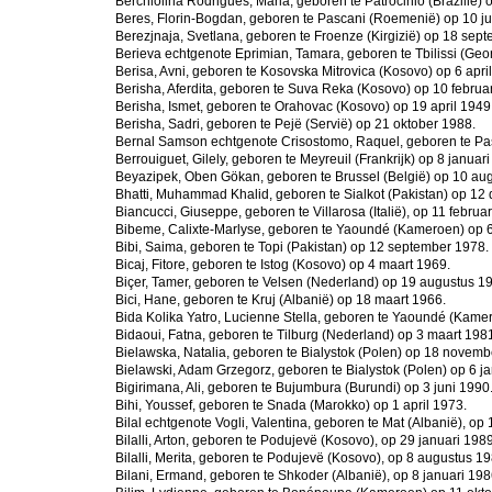
Berchiolina Rodrigues, Maria, geboren te Patrocinio (Brazilië
Beres, Florin-Bogdan, geboren te Pascani (Roemenië) op 10 ju
Berezjnaja, Svetlana, geboren te Froenze (Kirgizië) op 18 sep
Berieva echtgenote Eprimian, Tamara, geboren te Tbilissi (Ge
Berisa, Avni, geboren te Kosovska Mitrovica (Kosovo) op 6 apri
Berisha, Aferdita, geboren te Suva Reka (Kosovo) op 10 februa
Berisha, Ismet, geboren te Orahovac (Kosovo) op 19 april 1949
Berisha, Sadri, geboren te Pejë (Servië) op 21 oktober 1988.
Bernal Samson echtgenote Crisostomo, Raquel, geboren te Pasa
Berrouiguet, Gilely, geboren te Meyreuil (Frankrijk) op 8 januar
Beyazipek, Oben Gökan, geboren te Brussel (België) op 10 au
Bhatti, Muhammad Khalid, geboren te Sialkot (Pakistan) op 1
Biancucci, Giuseppe, geboren te Villarosa (Italië), op 11 februa
Bibeme, Calixte-Marlyse, geboren te Yaoundé (Kameroen) op 6
Bibi, Saima, geboren te Topi (Pakistan) op 12 september 1978.
Bicaj, Fitore, geboren te Istog (Kosovo) op 4 maart 1969.
Biçer, Tamer, geboren te Velsen (Nederland) op 19 augustus 1
Bici, Hane, geboren te Kruj (Albanië) op 18 maart 1966.
Bida Kolika Yatro, Lucienne Stella, geboren te Yaoundé (Kam
Bidaoui, Fatna, geboren te Tilburg (Nederland) op 3 maart 198
Bielawska, Natalia, geboren te Bialystok (Polen) op 18 novemb
Bielawski, Adam Grzegorz, geboren te Bialystok (Polen) op 6 j
Bigirimana, Ali, geboren te Bujumbura (Burundi) op 3 juni 1990
Bihi, Youssef, geboren te Snada (Marokko) op 1 april 1973.
Bilal echtgenote Vogli, Valentina, geboren te Mat (Albanië), op 1
Bilalli, Arton, geboren te Podujevë (Kosovo), op 29 januari 1989
Bilalli, Merita, geboren te Podujevë (Kosovo), op 8 augustus 19
Bilani, Ermand, geboren te Shkoder (Albanië), op 8 januari 198