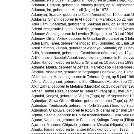
Adamah, Kayi Suzanne Egnonam, geboren te Lomé (Togo) op 2
Adamou, Hadjara, geboren te Niamey (Niger) op 18 september
Adamou, Iro, geboren te Maradi (Niger) in 1973.
Adamyan, Spartak, geboren te Talin (Armenië) op 10 februari 1
Addarraz, Siham, geboren te Al Hoceima (Marokko), op 21 mei
Adel Hami, Sharazad, geboren te Shekhan (Irak) op 14 februar
Ademi echtgenote Hajdini, Shukrije, geboren te Vushtrri (Kosov
Ademov, Adem, geboren te Lovetch (Bulgarije) op 13 juni 1984.
Ademov, Orhan Akifov, geboren te Omurtag (Bulgarije) op 3 feb
Aden Elmi, Taher, geboren te Mogadishu (Somalië), op 1 juli 1
Aden Shirdon, Zeinab, geboren te Afgooye (Somalië) op 17 n
Adib, Mohammed, geboren te Casablanca (Marokko), op 12 jan
Adilkhanova, Nassipli Aboukhassanovna, geboren te Khasavyurt
Adjei, Randolf, geboren te Accra (Ghana) op 10 augustus 1989
Adnane, Malika, geboren te Zénata (Marokko) op 4 september 
Afarriou, Abdelaziz, geboren te Segangan (Marokko), op 13 me
Afciehzadeh, Marzieh, geboren te Teheran (Iran), op 5 juni 196
Afkhar, Abdelghani, geboren te Sidi Othmane (Marokko) op 22 a
Afkir, Zahra, geboren te Metalsa (Marokko) op 25 november 19
Afshar, Hamid Reza, geboren te Teheran (Iran) op 31 mei 1975
Agbobli, Kodjovi, geboren te Vogan (Togo) op 16 september 19
Agbodjan, Sewa Gilles Hilarion, geboren te Lomé (Togo) op 20
Agbodjan, Tondosseh, geboren te Porto-Séguro (Togo) op 3 apr
Agboibon, Olaoluwa, geboren te Ikotun (Nigeria) op 27 mei 197
Agrida, Saadia, geboren te Douar Ikharbachiane - Beni Saïd (
Aguac, Napoleon, geboren te Balbalan, Kalinga-Apayao (Filipp
Agwuna, Maureen Chigozie, geboren te Mmaku (Nigeria) op 1
Aharbi, Farida, geboren te Tanger (Marokko) op 5 juni 1982.