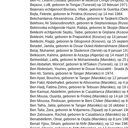
Beir+o, Liliana Lotutala, geboren te Mbanza Congo (Angola), 
Bejaoui, Lotfi, geboren te Tongar (Tunesië) op 10 februari 1971
Bejenaru echtgenoot Bivolaru, Vitalie, geboren te Guertsa (Oek
Bejta, Fekrete, geboren te Pristina (Kosovo) op 14 mei 1984.
Bekchantaeva-Alexandrova, Zulfiya, geboren te Tasjkent (Oezb
Bekhoev, Ali Salaoudinovitch, geboren te Sleptsovskaya (Russi
Bekirovska echtgenote Haziri, Rabija, geboren te Skopje (Mace
Bekteshi echtgenote Sejdiu, Taibe, geboren te Gnjilane (Kosovo
Bekteshi, Hafiz, geboren te Prapashticë (Kosovo) op 14 januari
Bekteshi, Ragip, geboren te Gllogovicë (Kosovo), op 15 septe
Beladel, Jamila, geboren te Douar Ouled Abderrahmane (Maro
Belaj, Muhamet, geboren te Studenicë (Servië) op 8 januari 19
Belkacem, Kahina, geboren te Azazga (Algerije) op 14 maart 1
Belmeddah, Latifa, geboren te Mohammedia (Marokko), op 25 j
Ben Abdallah, Moncef, geboren te M'Saken (Tunesië), op 13 ok
Ben Abdeslam, Younes, geboren te Douar Aouizakht - Snada (
Ben Ali, Samira, geboren te Tanger (Marokko) in 1974.
Ben Ayad, Bouchra, geboren te Tanger (Marokko) op 12 januari
Ben Fakir, Abdelhafed, geboren te Alhoceima (Marokko), op 4 j
Ben Hadj, Fatima Zohra, geboren te Tetouan (Marokko), op 19
Ben Kamsal, Abdelkrim, geboren te Casablanca (Marokko) op 4 
Ben Mousa, Ouarda, geboren te Fnideq (Marokko) op 14 juli 19
Ben Moussa, Redouan, geboren te Beni Chiker (Marokko) op 9
Ben Talha, Jalila, geboren te Tanger (Marokko) op 16 oktober 
Ben Talla, Zara, geboren te N'djamena (Tsjaad) op 6 januari 19
Ben Zahouane, Rachid, geboren te Casablanca (Marokko) op 
Benabdelkrim, Omar, geboren te Oujda (Marokko) op 8 juni 198
Benali Yjjou, Siham, geboren te Ahfir (Marokko), op 12 mei 198