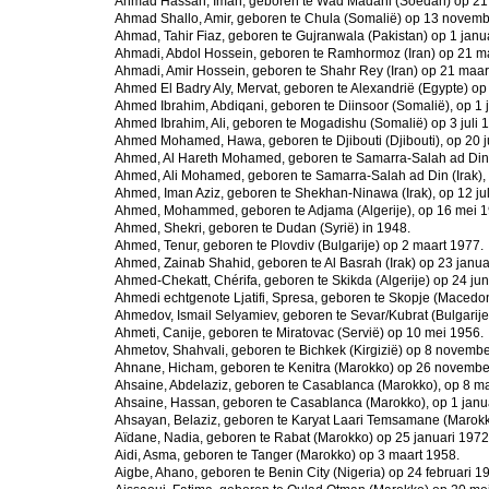
Ahmad Hassan, Iman, geboren te Wad Madani (Soedan) op 21 
Ahmad Shallo, Amir, geboren te Chula (Somalië) op 13 novemb
Ahmad, Tahir Fiaz, geboren te Gujranwala (Pakistan) op 1 janu
Ahmadi, Abdol Hossein, geboren te Ramhormoz (Iran) op 21 m
Ahmadi, Amir Hossein, geboren te Shahr Rey (Iran) op 21 maar
Ahmed El Badry Aly, Mervat, geboren te Alexandrië (Egypte) op
Ahmed Ibrahim, Abdiqani, geboren te Diinsoor (Somalië), op 1 
Ahmed Ibrahim, Ali, geboren te Mogadishu (Somalië) op 3 juli 
Ahmed Mohamed, Hawa, geboren te Djibouti (Djibouti), op 20 j
Ahmed, Al Hareth Mohamed, geboren te Samarra-Salah ad Din (
Ahmed, Ali Mohamed, geboren te Samarra-Salah ad Din (Irak), 
Ahmed, Iman Aziz, geboren te Shekhan-Ninawa (Irak), op 12 jul
Ahmed, Mohammed, geboren te Adjama (Algerije), op 16 mei 1
Ahmed, Shekri, geboren te Dudan (Syrië) in 1948.
Ahmed, Tenur, geboren te Plovdiv (Bulgarije) op 2 maart 1977.
Ahmed, Zainab Shahid, geboren te Al Basrah (Irak) op 23 janua
Ahmed-Chekatt, Chérifa, geboren te Skikda (Algerije) op 24 jun
Ahmedi echtgenote Ljatifi, Spresa, geboren te Skopje (Macedon
Ahmedov, Ismail Selyamiev, geboren te Sevar/Kubrat (Bulgarije
Ahmeti, Canije, geboren te Miratovac (Servië) op 10 mei 1956.
Ahmetov, Shahvali, geboren te Bichkek (Kirgizië) op 8 novemb
Ahnane, Hicham, geboren te Kenitra (Marokko) op 26 novembe
Ahsaine, Abdelaziz, geboren te Casablanca (Marokko), op 8 ma
Ahsaine, Hassan, geboren te Casablanca (Marokko), op 1 janu
Ahsayan, Belaziz, geboren te Karyat Laari Temsamane (Marokk
Aïdane, Nadia, geboren te Rabat (Marokko) op 25 januari 1972
Aidi, Asma, geboren te Tanger (Marokko) op 3 maart 1958.
Aigbe, Ahano, geboren te Benin City (Nigeria) op 24 februari 1