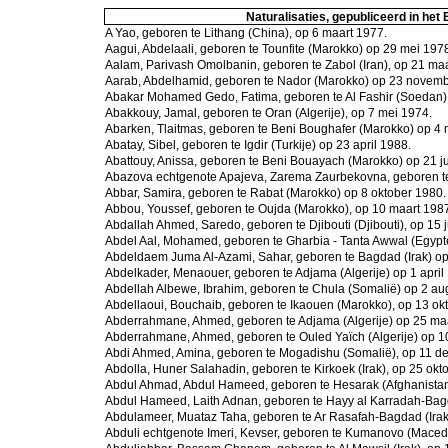
Naturalisaties, gepubliceerd in het
A Yao, geboren te Lithang (China), op 6 maart 1977.
Aagui, Abdelaali, geboren te Tounfite (Marokko) op 29 mei 197
Aalam, Parivash Omolbanin, geboren te Zabol (Iran), op 21 ma
Aarab, Abdelhamid, geboren te Nador (Marokko) op 23 novemb
Abakar Mohamed Gedo, Fatima, geboren te Al Fashir (Soedan) 
Abakkouy, Jamal, geboren te Oran (Algerije), op 7 mei 1974.
Abarken, Tlaitmas, geboren te Beni Boughafer (Marokko) op 4 
Abatay, Sibel, geboren te Igdir (Turkije) op 23 april 1988.
Abattouy, Anissa, geboren te Beni Bouayach (Marokko) op 21 ju
Abazova echtgenote Apajeva, Zarema Zaurbekovna, geboren te 
Abbar, Samira, geboren te Rabat (Marokko) op 8 oktober 1980.
Abbou, Youssef, geboren te Oujda (Marokko), op 10 maart 198
Abdallah Ahmed, Saredo, geboren te Djibouti (Djibouti), op 15 
Abdel Aal, Mohamed, geboren te Gharbia - Tanta Awwal (Egypte
Abdeldaem Juma Al-Azami, Sahar, geboren te Bagdad (Irak) o
Abdelkader, Menaouer, geboren te Adjama (Algerije) op 1 april
Abdellah Albewe, Ibrahim, geboren te Chula (Somalië) op 2 au
Abdellaoui, Bouchaib, geboren te Ikaouen (Marokko), op 13 ok
Abderrahmane, Ahmed, geboren te Adjama (Algerije) op 25 ma
Abderrahmane, Ahmed, geboren te Ouled Yaïch (Algerije) op 
Abdi Ahmed, Amina, geboren te Mogadishu (Somalië), op 11 d
Abdolla, Huner Salahadin, geboren te Kirkoek (Irak), op 25 okt
Abdul Ahmad, Abdul Hameed, geboren te Hesarak (Afghanistan
Abdul Hameed, Laith Adnan, geboren te Hayy al Karradah-Bag
Abdulameer, Muataz Taha, geboren te Ar Rasafah-Bagdad (Irak
Abduli echtgenote Imeri, Kevser, geboren te Kumanovo (Maced