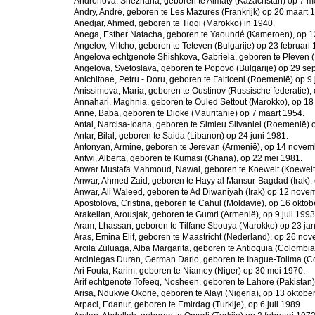
Andronova, Snezhana, geboren te Almaty (Kazachstan) op 7 m
Andry, André, geboren te Les Mazures (Frankrijk) op 20 maart 
Anedjar, Ahmed, geboren te Tiqqi (Marokko) in 1940.
Anega, Esther Natacha, geboren te Yaoundé (Kameroen), op 12
Angelov, Mitcho, geboren te Teteven (Bulgarije) op 23 februari 
Angelova echtgenote Shishkova, Gabriela, geboren te Pleven (
Angelova, Svetoslava, geboren te Popovo (Bulgarije) op 29 se
Anichitoae, Petru - Doru, geboren te Falticeni (Roemenië) op 9 
Anissimova, Maria, geboren te Oustinov (Russische federatie), 
Annahari, Maghnia, geboren te Ouled Settout (Marokko), op 18
Anne, Baba, geboren te Dioke (Mauritanië) op 7 maart 1954.
Antal, Narcisa-Ioana, geboren te Simleu Silvaniei (Roemenië)
Antar, Bilal, geboren te Saida (Libanon) op 24 juni 1981.
Antonyan, Armine, geboren te Jerevan (Armenië), op 14 novem
Antwi, Alberta, geboren te Kumasi (Ghana), op 22 mei 1981.
Anwar Mustafa Mahmoud, Nawal, geboren te Koeweit (Koeweit)
Anwar, Ahmed Zaid, geboren te Hayy al Mansur-Bagdad (Irak),
Anwar, Ali Waleed, geboren te Ad Diwaniyah (Irak) op 12 nove
Apostolova, Cristina, geboren te Cahul (Moldavië), op 16 oktob
Arakelian, Arousjak, geboren te Gumri (Armenië), op 9 juli 1993
Aram, Lhassan, geboren te Tilfane Sbouya (Marokko) op 23 jan
Aras, Emina Elif, geboren te Maastricht (Nederland), op 26 no
Arcila Zuluaga, Alba Margarita, geboren te Antioquia (Colombi
Arciniegas Duran, German Dario, geboren te Ibague-Tolima (
Ari Fouta, Karim, geboren te Niamey (Niger) op 30 mei 1970.
Arif echtgenote Tofeeq, Nosheen, geboren te Lahore (Pakistan),
Arisa, Ndukwe Okorie, geboren te Alayi (Nigeria), op 13 oktobe
Arpaci, Edanur, geboren te Emirdag (Turkije), op 6 juli 1989.