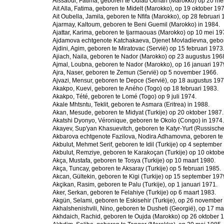
Aissaoui, Fatima, geboren te Oulad Otman (Marokko) op 20 me
Ait Alla, Fatima, geboren te Midelt (Marokko), op 19 oktober 19
Ait Oubella, Jamila, geboren te Nfifa (Marokko), op 28 februari 
Ajarmay, Kaltoum, geboren te Beni Guemil (Marokko) in 1984.
Ajattar, Karima, geboren te Ijarmaouas (Marokko) op 10 mei 19
Ajdamova echtgenote Katchakaeva, Djenet Movladievna, gebore
Ajdini, Agim, geboren te Miratovac (Servië) op 15 februari 1973
Ajiach, Naila, geboren te Nador (Marokko) op 23 augustus 196
Ajmal, Loubna, geboren te Nador (Marokko), op 16 januari 197
Ajra, Naser, geboren te Zemun (Servië) op 5 november 1966.
Ajvazi, Mensur, geboren te Depce (Servië), op 18 augustus 197
Akakpo, Kuevi, geboren te Aného (Togo) op 18 februari 1983.
Akakpo, Tété, geboren te Lomé (Togo) op 9 juli 1974.
Akale Mhtsntu, Teklit, geboren te Asmara (Eritrea) in 1988.
Akan, Mesude, geboren te Midyat (Turkije) op 20 oktober 1987.
Akatshi Dyonyo, Véronique, geboren te Okolo (Congo) in 1974.
Akayev, Sup'yan Khasuevitch, geboren te Katyr-Yurt (Russische
Akbarova echtgenote Fazilova, Nodira Adhamovna, geboren te 
Akbulut, Mehmet Serif, geboren te Idil (Turkije) op 4 september
Akbulut, Remziye, geboren te Karakoçan (Turkije) op 10 oktobe
Akça, Mustafa, geboren te Tosya (Turkije) op 10 maart 1980.
Akça, Tuncay, geboren te Aksaray (Turkije) op 5 februari 1985.
Akcan, Gültekin, geboren te Kigi (Turkije) op 15 september 197
Akçikan, Rasim, geboren te Palu (Turkije), op 1 januari 1971.
Aker, Serkan, geboren te Felahiye (Turkije) op 6 maart 1983.
Akgün, Selami, geboren te Eskisehir (Turkije), op 26 november
Akhalshenishvili, Nino, geboren te Dusheti (Georgië), op 17 ma
Akhdaich, Rachid, geboren te Oujda (Marokko) op 26 oktober 