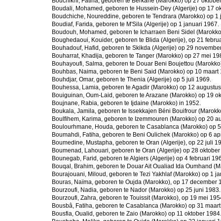
Bouchikhi, Fatiha, geboren te Berkane (Marokko) op 27 oktobe
Boudali, Mohamed, geboren te Hussein-Dey (Algerije) op 17 o
Boudchiche, Noureddine, geboren te Tendrara (Marokko) op 1 
Boudiaf, Farida, geboren te M'Sila (Algerije) op 1 januari 1967.
Boudouh, Mohamed, geboren te Icharraen Beni Sidel (Marokko)
Boughedaoui, Kouider, geboren te Blida (Algerije), op 21 febru
Bouhadouf, Hafid, geboren te Skikda (Algerije) op 29 novembe
Bouharrat, Khadija, geboren te Tanger (Marokko) op 27 mei 19
Bouhayoufi, Salma, geboren te Douar Beni Boujettou (Marokko)
Bouhbas, Naima, geboren te Beni Said (Marokko) op 10 maart 
Bouhdjar, Omar, geboren te Thenia (Algerije) op 5 juli 1969.
Bouhessa, Lamia, geboren te Agadir (Marokko) op 12 augustus
Bouiguinan, Oum-Laid, geboren te Arazane (Marokko) op 19 ok
Boujnane, Rabia, geboren te Ijdaine (Marokko) in 1952.
Boukala, Jamila, geboren te Issekkajen Béni Bouifrour (Marokk
Boulfihem, Karima, geboren te Izemmouren (Marokko) op 20 a
Boulourhmane, Houda, geboren te Casablanca (Marokko) op 5 
Boumahdi, Fatiha, geboren te Beni Oulichek (Marokko) op 6 apr
Boumedine, Mustapha, geboren te Oran (Algerije), op 22 juli 1
Boumenad, Lahouari, geboren te Oran (Algerije) op 28 oktober
Bounegab, Farid, geboren te Algiers (Algerije) op 4 februari 19
Bouqal, Brahim, geboren te Douar Ait Oualiad Ida Oumhand (
Bourajouani, Miloud, geboren te Tezi Yakhlaf (Marokko) op 1 ja
Bouras, Naïma, geboren te Oujda (Marokko), op 17 december 
Bourzoufi, Nadia, geboren te Nador (Marokko) op 25 juni 1983.
Bourzoufi, Zahra, geboren te Touissit (Marokko), op 19 mei 195
Bousbâ, Fatiha, geboren te Casablanca (Marokko) op 31 maart
Bousfia, Oualid, geboren te Zaio (Marokko) op 11 oktober 1984