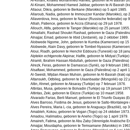
Al-Kinani, Khaled Mohammed Hamed, geboren te Al Basrah (Ir
Al-Kinani, Mohammed Hamed Jabbar, geboren te Al Basrah (Ir
Allaoui, Dikra, geboren te Berkane (Marokko) op 5 april 1985.
Allaroub, Nadia, geboren te Immouzzer Kandar (Marokko), op 2
Allaverdova, Inna, geboren te Naour (Russische federatie) op 9 
Alliah, Patience, geboren te Accra (Ghana) op 29 juli 1978.
Allouch, Atifa, geboren te Tanger (Marokko) op 25 januari 1955.
Almallahi, Rashad Shoukri Rashad, geboren te Gaza (Palestin
Alnajjar, Emad, geboren te Irbid (Jordanië), op 2 oktober 1989.
Alobwede Ngome, John, geboren te Kumba (Kameroen) op 15
Alobwede, Alain Davy, geboren te Tombel-Nyasoso (Kameroen)
Aloui, Riadh, geboren te Henchir Eddoura (Tunesië) op 18 janu
Alptekin echtgenote Akpinar, Hafife, geboren te Midyat (Turkije)
Alramli, Ibrahim Hassan Abdullah, geboren te Gaza (Palestina)
Alrezk, Feras, geboren te Damascus (Syrië), op 9 februari 1981
Alsaftawi, Mohammed, geboren te Gaza (Palestina) op 2 april 
Al-Sweidi, Wijdan Alwan Muhsin, geboren te Al-Basrah (Irak) o
Altansukh, Odbileg, geboren te Ulaanbaatar (Mongolië) op 22 j
Altin, Ahmet, geboren te Aksaray (Turkije) op 7 februari 1976.
Altintas, Musa, geboren te Bolvadin (Turkije) op 19 januari 197
Altintas, Zeki, geboren te Ekizce (Turkije) op 10 maart 1958.
Alvarado Farias, Berli Manuel, geboren te El Triunfo Guayas (E
Alves Barroso, Fsstima de Jesus, geboren te Salto-Montalegre 
Alves Pereira, Maria L·cia, geboren te Araguaçu (Brazilië), op 3
Amableh, Kokou, geboren te Vogan (Togo) op 24 oktober 1973.
Amadou, Halimatou, geboren te Aneho (Togo) op 1 april 1979.
Amaireh, Fatima, geboren te Abu Zaby (Verenigde Arabische Em
Amajjar, Moustapha, geboren te Temsamane (Marokko) in 1963