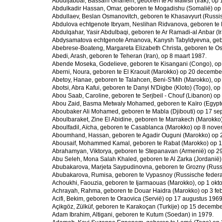
Abduljabbar, Bassam Ghanem, geboren te Al Mawsil (Irak), op 1
Abdulkadir Hassan, Omar, geboren te Mogadishu (Somalië) op 
Abdullaev, Beslan Osmanovitch, geboren te Khasavyurt (Russi
Abdulova echtgenote Ibryam, Neslihan Ridvanova, geboren te R
Abdulqahar, Yasir Abdulbaqi, geboren te Ar Ramadi-al Anbar (
Abdysamatova echtgenote Amanova, Kanysh Tabyldyevna, gebo
Abebrese-Boateng, Margareta Elizabeth Christa, geboren te Os
Abedi, Arash, geboren te Teheran (Iran), op 8 maart 1987.
Abende Moseka, Godelieve, geboren te Kisangani (Congo), op
Aberni, Noura, geboren te El Kraouit (Marokko) op 20 decembe
Abetoy, Hanae, geboren te Talahcen, Beni-S'Mih (Marokko), op 
Abotsi, Abra Kafui, geboren te Danyi N'Digbe (Kloto) (Togo), op
Abou Saab, Caroline, geboren te Serjbeil - Chouf (Libanon) op
Abou Zaid, Basma Metwaly Mohamed, geboren te Kaïro (Egypte
Aboubaker Ali Mohamed, geboren te Mabla (Djibouti) op 17 se
Aboulbaraket, Zine El Abidine, geboren te Marrakech (Marokko)
Aboulfadil, Aïcha, geboren te Casablanca (Marokko) op 8 nov
Aboumhand, Hassan, geboren te Agadir Ouguni (Marokko) op 2
Abousaif, Mohammed Kamal, geboren te Rabat (Marokko) op 
Abrahamyan, Viktorya, geboren te Stepanavan (Armenië) op 29
Abu Seleh, Mona Salah Khaled, geboren te Al Zarka (Jordanië) 
Abubakarova, Marjeta Saypudinovna, geboren te Grozny (Russis
Abubakarova, Rumisa, geboren te Vypasnoy (Russische federat
Achoukhi, Faouzia, geboren te Ijarmaouas (Marokko), op 1 okt
Achrayah, Rahma, geboren te Douar Haidra (Marokko) op 3 feb
Acifi, Bekim, geboren te Oraovica (Servië) op 17 augustus 1969
Açikgöz, Zülküf, geboren te Karakoçan (Turkije) op 15 decemb
Adam Ibrahim, Altigani, geboren te Kutum (Soedan) in 1979.