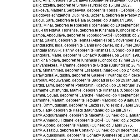
Balic, Amar, geboren te Sarajevo (Bosnië-Herzegovina), op 24
Balic, Izzettin, geboren te Sirnak (Turkije) op 15 juni 1982.
Balkoeva, Madlena Sergeevna, geboren te Tbilissi (Georgië), 
Balogovss echtgenote Duplinska, Bozena, geboren te Presov (S
Baloul, Sara, geboren te Béjaïa (Algerije) op 8 januari 1990.
Balta, Mihai, geboren te Ripiceni (Roemenië) op 10 september
Balu-Futi Ndaya, Hortense, geboren te Kinshasa (Congo) op 4
Bamba, Abdoulaye, geboren te Yopougon-Attié (Ivoorkust) op 
Banat, Sakina, geboren te Tennas (Algerije) op 5 november 19
Bandurschii, Inga, geboren te Cahul (Moldavië), op 15 mei 198
Bangala Mayuiki, Fanny, geboren te Kinshasa (Congo) op 8 jun
Bangoura, Marie, geboren te Conakry (Guinee), op 14 juni 198
Banikina Ndaya, geboren te Kinshasa (Congo) op 17 mei 1976
Banyansekera, Marianne, geboren te Gitega (Burundi) op 26 m
Bara, Mohammed, geboren te Essaouira (Marokko), op 27 okto
Barawigirira, Augustin, geboren te Gaseke (Rwanda) op 4 dec
Barbouti, Abdulwahab, geboren te Bagdad (Irak) op 29 januari 
Bardiq, Lutvi, geboren te Pomazatin (Kosovo), op 10 februari 1
Barhame Chishungu, Mamie, geboren te Kinshasa (Congo) op 2
Barhihi, Souad, geboren te Larache (Marokko) op 4 september
Barhonne, Mariam, geboren te Tetouan (Marokko) op 9 januari
Baris, Ümmügülsüm, geboren te Elazig (Turkije) op 15 april 19
Baro, Hady, geboren te Kaedi (Mauritanië) op 16 juli 1977.
Barry, Abdouramane, geboren te Macenta (Guinee) op 1 januar
Barry, Ahmadou Tidiane, geboren te Boké (Guinee), op 2 oktob
Barry, Aïbobo, geboren te Mamou (Guinee) op 3 april 1975.
Barry, Aissatou, geboren te Conakry (Guinee) op 24 december 
Barry, Alguassimou, geboren te Conakry (Guinee) op 1 januari 