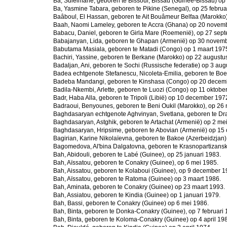
Bà, Suleimane, geboren te Bissour, Bissau (Guinee-Bissau) o
Ba, Yasmine Tabara, geboren te Pikine (Senegal), op 25 februa
Baâboul, El Hassan, geboren te Ait Bouâmeur Belfaa (Marokk
Baah, Naomi Lameley, geboren te Accra (Ghana) op 20 novem
Babacu, Daniel, geboren te Girla Mare (Roemenië), op 27 sep
Babajanyan, Lida, geboren te Ghapan (Armenië) op 30 novem
Babutama Masiala, geboren te Matadi (Congo) op 1 maart 197
Bachiri, Yassine, geboren te Berkane (Marokko) op 22 augustu
Badaljan, Ani, geboren te Sochi (Russische federatie) op 3 au
Badea echtgenote Stefanescu, Nicoleta-Emilia, geboren te Bo
Badeba Mandangi, geboren te Kinshasa (Congo) op 20 decem
Badila-Nkembi, Arlette, geboren te Luozi (Congo) op 11 oktobe
Badr, Haba Alla, geboren te Tripoli (Libië) op 10 december 197
Badraoui, Benyounes, geboren te Beni Oukil (Marokko), op 26 
Baghdasaryan echtgenote Aghvinyan, Svetlana, geboren te Dran
Baghdasaryan, Astghik, geboren te Artachat (Armenië) op 2 me
Baghdasaryan, Hripsime, geboren te Abovian (Armenië) op 15 
Bagirian, Karine Nikolaïevna, geboren te Bakoe (Azerbeidzjan)
Bagomedova, Al'bina Dalgatovna, geboren te Krasnopartizansk 
Bah, Abidouli, geboren te Labé (Guinee), op 25 januari 1983.
Bah, Aïssatou, geboren te Conakry (Guinee), op 6 mei 1985.
Bah, Aissatou, geboren te Kolaboui (Guinee), op 9 december 1
Bah, Aïssatou, geboren te Ratoma (Guinee) op 3 maart 1986.
Bah, Aminata, geboren te Conakry (Guinee) op 23 maart 1993.
Bah, Assiatou, geboren te Kindia (Guinee) op 1 januari 1979.
Bah, Bassi, geboren te Conakry (Guinee) op 6 mei 1986.
Bah, Binta, geboren te Donka-Conakry (Guinee), op 7 februari 
Bah, Binta, geboren te Koloma-Conakry (Guinee) op 4 april 19