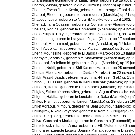
Charafeddine echtgenote Sindian, Mona, geboren te Baabda (
Charan, Wisam, geboren te Ain Al-Hilweh (Libanon) op 3 mei 1
Charlier, Erwan Julien Kevin, geboren te Maubeuge (Frankrijk) 
Charout, Ridouan, geboren te Izemmouren (Marokko) op 21 s
Chayouti, Latifa, geboren te Midar (Marokko) op 5 april 1982.
Chehad, Taha Ouassim, geboren te Constantine (Algerije) op 5 
Chelaru, Rodica, geboren te Comanesti (Roemenië) op 4 nov
Chelo-Stupak, Halyna, geboren te Ternopil (Oekraïne), op 14 m
Chen, Liqin, geboren te Luoyuan, Fujian (China), op 17 septe
Chentouf, Mohammed, geboren te Fez (Marokko), op 17 februar
Cherif, Abdelkarim, geboren te La Marsa (Tunesië) op 26 april 
Cherif, Mouhssine, geboren te El Jadida (Marokko) op 13 janua
Chernykh, Vladislav, geboren te Shakhtinsk (Kazachstan) op 29
Chetouani, Abdelhamid, geboren te Oujda (Marokko), op 19 jun
Chetoui, Nabil, geboren te Sidi Kacem (Marokko) op 25 novem
Chettati, Abdelaziz, geboren te Oujda (Marokko), op 23 novem
Chibli, Wazid Saadi, geboren te Zummar-Niniyeh (Irak) op 15 m
Chibou, El Hassan, geboren te Beni Oulichek (Marokko) op 2 ju
Chiboub, Hamid, geboren te Casablanca (Marokko), op 2 maar
Chigiev, Sultan Kharonovitch, geboren te Argun (Russische fede
Chiguer, Habiba, geboren te Iboutahrene, Saka (Marokko), op 
Chiker, Nisrine, geboren te Tanger (Marokko) op 23 februari 19
Chikh Adraoui, Mimoun, geboren te Beni Bouifrour (Marokko), o
Chilingirov, Nikola Stoyanov, geboren te Kardjali (Bulgarije) o
Chime Yangtsong, geboren te Dode (China) op 5 mei 1981.
Chivu, Constantin-Marian, geboren te Constanta (Roemenië), 
Chmielewska, Izabela Anna, geboren te Elk (Polen), op 30 aug
Chmura echtgenote Lazarz, Joanna Maria, geboren te Brzesko 