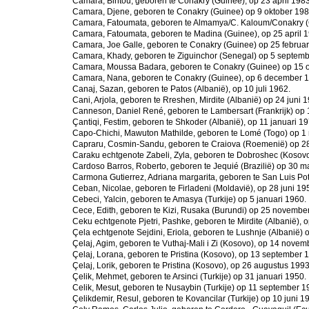
Camara, Bintou, geboren te Conakry (Guinee), op 23 april 1983
Camara, Djene, geboren te Conakry (Guinee) op 9 oktober 198
Camara, Fatoumata, geboren te Almamya/C. Kaloum/Conakry (
Camara, Fatoumata, geboren te Madina (Guinee), op 25 april 
Camara, Joe Galle, geboren te Conakry (Guinee) op 25 februar
Camara, Khady, geboren te Ziguinchor (Senegal) op 5 septemb
Camara, Moussa Badara, geboren te Conakry (Guinee) op 15 o
Camara, Nana, geboren te Conakry (Guinee), op 6 december 
Canaj, Sazan, geboren te Patos (Albanië), op 10 juli 1962.
Cani, Arjola, geboren te Rreshen, Mirdite (Albanië) op 24 juni 
Canneson, Daniel René, geboren te Lambersart (Frankrijk) op 
Çantiqi, Festim, geboren te Shkoder (Albanië), op 11 januari 19
Capo-Chichi, Mawuton Mathilde, geboren te Lomé (Togo) op 1
Capraru, Cosmin-Sandu, geboren te Craiova (Roemenië) op 28 
Caraku echtgenote Zabeli, Zyla, geboren te Dobroshec (Kosovo
Cardoso Barros, Roberto, geboren te Jequié (Brazilië) op 30 m
Carmona Gutierrez, Adriana margarita, geboren te San Luis Pot
Ceban, Nicolae, geboren te Firladeni (Moldavië), op 28 juni 19
Cebeci, Yalcin, geboren te Amasya (Turkije) op 5 januari 1960.
Cece, Edith, geboren te Kizi, Rusaka (Burundi) op 25 novembe
Ceku echtgenote Pjetri, Pashke, geboren te Mirdite (Albanië), o
Çela echtgenote Sejdini, Eriola, geboren te Lushnje (Albanië)
Çelaj, Agim, geboren te Vuthaj-Mali i Zi (Kosovo), op 14 novem
Çelaj, Lorana, geboren te Pristina (Kosovo), op 13 september 
Çelaj, Lorik, geboren te Pristina (Kosovo), op 26 augustus 1993
Çelik, Mehmet, geboren te Arsinci (Turkije) op 31 januari 1950.
Celik, Mesut, geboren te Nusaybin (Turkije) op 11 september 1
Çelikdemir, Resul, geboren te Kovancilar (Turkije) op 10 juni 1