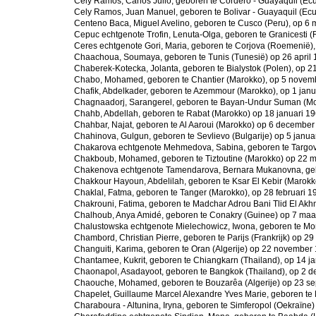
Cely Ramos, Carlos Julio, geboren te Cordero - Guayaquil (Ecu
Cely Ramos, Juan Manuel, geboren te Bolivar - Guayaquil (Ecu
Centeno Baca, Miguel Avelino, geboren te Cusco (Peru), op 6 
Cepuc echtgenote Trofin, Lenuta-Olga, geboren te Granicesti 
Ceres echtgenote Gori, Maria, geboren te Corjova (Roemenië), 
Chaachoua, Soumaya, geboren te Tunis (Tunesië) op 26 april 
Chaberek-Kotecka, Jolanta, geboren te Bialystok (Polen), op 21
Chabo, Mohamed, geboren te Chantier (Marokko), op 5 novem
Chafik, Abdelkader, geboren te Azemmour (Marokko), op 1 janu
Chagnaadorj, Sarangerel, geboren te Bayan-Undur Suman (Mon
Chahb, Abdellah, geboren te Rabat (Marokko) op 18 januari 19
Chahbar, Najat, geboren te Al Aaroui (Marokko) op 6 december
Chahinova, Gulgun, geboren te Sevlievo (Bulgarije) op 5 janua
Chakarova echtgenote Mehmedova, Sabina, geboren te Targovi
Chakboub, Mohamed, geboren te Tiztoutine (Marokko) op 22 m
Chakenova echtgenote Tamendarova, Bernara Mukanovna, gebor
Chakkour Hayoun, Abdelilah, geboren te Ksar El Kebir (Marokk
Chaklal, Fatma, geboren te Tanger (Marokko), op 28 februari 1
Chakrouni, Fatima, geboren te Madchar Adrou Bani Tlid El Akh
Chalhoub, Anya Amidé, geboren te Conakry (Guinee) op 7 maa
Chalustowska echtgenote Mielechowicz, Iwona, geboren te Mon
Chambord, Christian Pierre, geboren te Parijs (Frankrijk) op 2
Changuiti, Karima, geboren te Oran (Algerije) op 22 november
Chantamee, Kukrit, geboren te Chiangkarn (Thailand), op 14 ja
Chaonapol, Asadayoot, geboren te Bangkok (Thailand), op 2 
Chaouche, Mohamed, geboren te Bouzarêa (Algerije) op 23 s
Chapelet, Guillaume Marcel Alexandre Yves Marie, geboren te Na
Charaboura - Altunina, Iryna, geboren te Simferopol (Oekraïne)