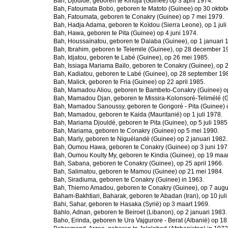
Bah, Djouldé, geboren te Kindja (Guinee) op 3 april 1974.
Bah, Fatoumata Bobo, geboren te Matoto (Guinee) op 30 oktob
Bah, Fatoumata, geboren te Conakry (Guinee) op 7 mei 1979.
Bah, Hadja Adama, geboren te Koïdou (Sierra Leone), op 1 juli
Bah, Hawa, geboren te Pita (Guinee) op 4 juni 1974.
Bah, Houssaïnatou, geboren te Dalaba (Guinee), op 1 januari 
Bah, Ibrahim, geboren te Telemile (Guinee), op 28 december 1
Bah, Idjatou, geboren te Labé (Guinee), op 26 mei 1985.
Bah, Issiaga Mariama Baïlo, geboren te Conakry (Guinee), op 2
Bah, Kadiatou, geboren te Labé (Guinee), op 28 september 19
Bah, Malick, geboren te Fria (Guinee) op 22 april 1985.
Bah, Mamadou Aliou, geboren te Bambeto-Conakry (Guinee) o
Bah, Mamadou Djan, geboren te Missira-Kolonsoré-Telimélé (
Bah, Mamadou Sanoussy, geboren te Gongoré - Pita (Guinee) 
Bah, Mamadou, geboren te Kaida (Mauritanië) op 1 juli 1978.
Bah, Mariama Djouldé, geboren te Pita (Guinee), op 5 juli 1985
Bah, Mariama, geboren te Conakry (Guinee) op 5 mei 1990.
Bah, Marly, geboren te Niguélandé (Guinee) op 2 januari 1982.
Bah, Oumou Hawa, geboren te Conakry (Guinee) op 3 juni 197
Bah, Oumou Koulty My, geboren te Kindia (Guinee), op 19 maar
Bah, Sabana, geboren te Conakry (Guinee), op 25 april 1966.
Bah, Salimatou, geboren te Mamou (Guinee) op 21 mei 1984.
Bah, Siradiuma, geboren te Conakry (Guinee) in 1963.
Bah, Thierno Amadou, geboren te Conakry (Guinee), op 7 augu
Baham-Bakhtiari, Baharak, geboren te Abadan (Iran), op 10 juli
Bahi, Sahar, geboren te Hasaka (Syrië) op 3 maart 1969.
Bahlo, Adnan, geboren te Beiroet (Libanon), op 2 januari 1983.
Baho, Erinda, geboren te Ura Vajgurore - Berat (Albanië) op 1