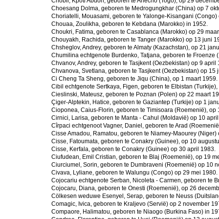
Chobli, Kpoti Abdon, geboren te Anécho (Togo), op 29 decemb
Choesang Dolma, geboren te Medrogungkhar (China) op 7 okt
Choriatelli, Mouasami, geboren te Yalonge-Kisangani (Congo) 
Chouaa, Zoulikha, geboren te Kebdana (Marokko) in 1952.
Choukri, Fatima, geboren te Casablanca (Marokko) op 29 maar
Chouyakh, Rachida, geboren te Tanger (Marokko) op 13 juni 1
Chsheglov, Andrey, geboren te Almaty (Kazachstan), op 21 janu
Chumilina echtgenote Burdenko, Tatjana, geboren te Froenze (
Chvanov, Andrey, geboren te Tasjkent (Oezbekistan) op 9 april
Chvanova, Svetlana, geboren te Tasjkent (Oezbekistan) op 15 j
Ci Cheng Ta Sheng, geboren te Jiqu (China), op 1 maart 1959.
Cibil echtgenote Sertkaya, Figen, geboren te Elbistan (Turkije)
Cieslinski, Mateusz, geboren te Poznan (Polen) op 22 maart 1
Çiger-Alptekin, Hatice, geboren te Gaziantep (Turkije) op 1 jan
Cioponea, Caius-Florin, geboren te Timisoara (Roemenië), op
Cirnici, Larisa, geboren te Manta - Cahul (Moldavië) op 10 apri
Cîrpaci echtgenoot Vagner, Daniel, geboren te Arad (Roemenië
Cisse Amadou, Ramatou, geboren te Niamey-Maourey (Niger) 
Cisse, Fatoumata, geboren te Conakry (Guinee), op 10 august
Cisse, Kerfala, geboren te Conakry (Guinee) op 30 april 1983.
Ciufudean, Emil Cristian, geboren te Blaj (Roemenië), op 19 m
Ciurciumel, Sorin, geboren te Dumbraveni (Roemenië) op 10 
Civava, Lyliane, geboren te Walungu (Congo) op 29 mei 1980.
Cojocariu echtgenote Serban, Nicoleta - Carmen, geboren te B
Cojocaru, Diana, geboren te Onesti (Roemenië), op 26 decemb
Cölkesen weduwe Esenyel, Serap, geboren te Neuss (Duitsland
Comagic, Ivica, geboren te Kraljevo (Servië) op 2 november 19
Compaore, Halimatou, geboren te Niaogo (Burkina Faso) in 19