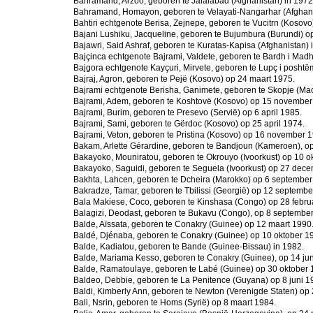
Bahramand, Arzoo, geboren te Jalalabad (Afghanistan) in 1972
Bahramand, Homayon, geboren te Velayati-Nangarhar (Afghanis
Bahtiri echtgenote Berisa, Zejnepe, geboren te Vucitrn (Kosovo
Bajani Lushiku, Jacqueline, geboren te Bujumbura (Burundi) o
Bajawri, Said Ashraf, geboren te Kuratas-Kapisa (Afghanistan) 
Bajçinca echtgenote Bajrami, Valdete, geboren te Bardh i Ma
Bajgora echtgenote Kayçuri, Mirvete, geboren te Lupç i posht
Bajraj, Agron, geboren te Pejë (Kosovo) op 24 maart 1975.
Bajrami echtgenote Berisha, Ganimete, geboren te Skopje (Mac
Bajrami, Adem, geboren te Koshtovë (Kosovo) op 15 november
Bajrami, Burim, geboren te Presevo (Servië) op 6 april 1985.
Bajrami, Sami, geboren te Gërdoc (Kosovo) op 25 april 1974.
Bajrami, Veton, geboren te Pristina (Kosovo) op 16 november 
Bakam, Arlette Gérardine, geboren te Bandjoun (Kameroen), op
Bakayoko, Mouniratou, geboren te Okrouyo (Ivoorkust) op 10 o
Bakayoko, Saguidi, geboren te Seguela (Ivoorkust) op 27 dec
Bakhta, Lahcen, geboren te Dcheira (Marokko) op 6 september
Bakradze, Tamar, geboren te Tbilissi (Georgië) op 12 septembe
Bala Makiese, Coco, geboren te Kinshasa (Congo) op 28 febru
Balagizi, Deodast, geboren te Bukavu (Congo), op 8 septembe
Balde, Aïssata, geboren te Conakry (Guinee) op 12 maart 1990
Baldé, Djénaba, geboren te Conakry (Guinee) op 10 oktober 1
Balde, Kadiatou, geboren te Bande (Guinee-Bissau) in 1982.
Balde, Mariama Kesso, geboren te Conakry (Guinee), op 14 jun
Balde, Ramatoulaye, geboren te Labé (Guinee) op 30 oktober 
Baldeo, Debbie, geboren te La Penitence (Guyana) op 8 juni 1
Baldi, Kimberly Ann, geboren te Newton (Verenigde Staten) op 
Bali, Nsrin, geboren te Homs (Syrië) op 8 maart 1984.