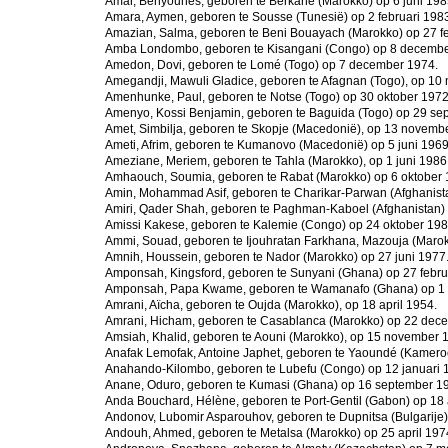
Amar, Benyounes, geboren te Berkane (Marokko) op 6 juni 198
Amara, Aymen, geboren te Sousse (Tunesië) op 2 februari 198
Amazian, Salma, geboren te Beni Bouayach (Marokko) op 27 fe
Amba Londombo, geboren te Kisangani (Congo) op 8 decembe
Amedon, Dovi, geboren te Lomé (Togo) op 7 december 1974.
Amegandji, Mawuli Gladice, geboren te Afagnan (Togo), op 10
Amenhunke, Paul, geboren te Notse (Togo) op 30 oktober 1972
Amenyo, Kossi Benjamin, geboren te Baguida (Togo) op 29 se
Amet, Simbilja, geboren te Skopje (Macedonië), op 13 novemb
Ameti, Afrim, geboren te Kumanovo (Macedonië) op 5 juni 1969
Ameziane, Meriem, geboren te Tahla (Marokko), op 1 juni 1986
Amhaouch, Soumia, geboren te Rabat (Marokko) op 6 oktober 
Amin, Mohammad Asif, geboren te Charikar-Parwan (Afghanista
Amiri, Qader Shah, geboren te Paghman-Kaboel (Afghanistan) 
Amissi Kakese, geboren te Kalemie (Congo) op 24 oktober 198
Ammi, Souad, geboren te Ijouhratan Farkhana, Mazouja (Marok
Amnih, Houssein, geboren te Nador (Marokko) op 27 juni 1977
Amponsah, Kingsford, geboren te Sunyani (Ghana) op 27 febru
Amponsah, Papa Kwame, geboren te Wamanafo (Ghana) op 1 a
Amrani, Aïcha, geboren te Oujda (Marokko), op 18 april 1954.
Amrani, Hicham, geboren te Casablanca (Marokko) op 22 dec
Amsiah, Khalid, geboren te Aouni (Marokko), op 15 november 
Anafak Lemofak, Antoine Japhet, geboren te Yaoundé (Kamero
Anahando-Kilombo, geboren te Lubefu (Congo) op 12 januari 
Anane, Oduro, geboren te Kumasi (Ghana) op 16 september 1
Anda Bouchard, Hélène, geboren te Port-Gentil (Gabon) op 18
Andonov, Lubomir Asparouhov, geboren te Dupnitsa (Bulgarije)
Andouh, Ahmed, geboren te Metalsa (Marokko) op 25 april 197