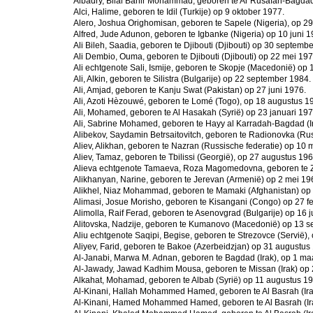
Albadry, Bilal Bahir Mohammad, geboren te Ar Rusafah-Bagdad
Alci, Halime, geboren te Idil (Turkije) op 9 oktober 1977.
Alero, Joshua Orighomisan, geboren te Sapele (Nigeria), op 2
Alfred, Jude Adunon, geboren te Igbanke (Nigeria) op 10 juni 1
Ali Bileh, Saadia, geboren te Djibouti (Djibouti) op 30 septemb
Ali Dembio, Ouma, geboren te Djibouti (Djibouti) op 22 mei 197
Ali echtgenote Sali, Ismije, geboren te Skopje (Macedonië) op 
Ali, Alkin, geboren te Silistra (Bulgarije) op 22 september 1984.
Ali, Amjad, geboren te Kanju Swat (Pakistan) op 27 juni 1976.
Ali, Azoti Hèzouwé, geboren te Lomé (Togo), op 18 augustus 1
Ali, Mohamed, geboren te Al Hasakah (Syrië) op 23 januari 197
Ali, Sabrine Mohamed, geboren te Hayy al Karradah-Bagdad (Ira
Alibekov, Saydamin Betrsaitovitch, geboren te Radionovka (Russ
Aliev, Alikhan, geboren te Nazran (Russische federatie) op 10 
Aliev, Tamaz, geboren te Tbilissi (Georgië), op 27 augustus 196
Alieva echtgenote Tamaeva, Roza Magomedovna, geboren te Z
Alikhanyan, Narine, geboren te Jerevan (Armenië) op 2 mei 19
Alikhel, Niaz Mohammad, geboren te Mamaki (Afghanistan) op
Alimasi, Josue Morisho, geboren te Kisangani (Congo) op 27 fe
Alimolla, Raif Ferad, geboren te Asenovgrad (Bulgarije) op 16 j
Alitovska, Nadzije, geboren te Kumanovo (Macedonië) op 13 
Aliu echtgenote Saqipi, Begise, geboren te Strezovce (Servië),
Aliyev, Farid, geboren te Bakoe (Azerbeidzjan) op 31 augustus
Al-Janabi, Marwa M. Adnan, geboren te Bagdad (Irak), op 1 ma
Al-Jawady, Jawad Kadhim Mousa, geboren te Missan (Irak) op 2
Alkahat, Mohamad, geboren te Albab (Syrië) op 11 augustus 19
Al-Kinani, Hallah Mohammed Hamed, geboren te Al Basrah (Ira
Al-Kinani, Hamed Mohammed Hamed, geboren te Al Basrah (Irak