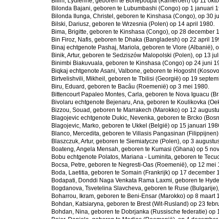
Bilim, Lydienne, geboren te Bonépoupa (Kameroen) op 11 okto
Bilonda Bajani, geboren te Lubumbashi (Congo) op 1 januari 
Bilonda Ilunga, Christel, geboren te Kinshasa (Congo), op 30 ju
Bilski, Dariusz, geboren te Wrzesnia (Polen) op 14 april 1980.
Bima, Brigitte, geboren te Kinshasa (Congo), op 28 december 
Bin Firoz, Nafis, geboren te Dhaka (Bangladesh) op 22 april 19
Binaj echtgenote Pashaj, Mariola, geboren te Vlore (Albanië), 
Binik, Artur, geboren te Sedziszów Malopolski (Polen), op 13 jul
Binimbi Biakuvuala, geboren te Kinshasa (Congo) op 24 juni 1
Biqkaj echtgenote Asani, Valbone, geboren te Hogosht (Kosovo)
Birtvelishvili, Mikheil, geboren te Tbilisi (Georgië) op 19 septe
Biru, Eduard, geboren te Bacâu (Roemenië) op 3 mei 1980.
Bittencourt Papaleo Montes, Carla, geboren te Nova Iguacu (Bra
Bivolaru echtgenote Bejenaru, Ana, geboren te Koulikovka (Oekr
Bizzou, Souad, geboren te Marrakech (Marokko) op 12 august
Blagojevic echtgenote Dukic, Nevenka, geboren te Brcko (Bosn
Blagojevic, Marko, geboren te Ukkel (België) op 15 januari 198
Blanco, Mercedita, geboren te Villasis Pangasinan (Filippijne
Blaszczuk, Artur, geboren te Siemiatycze (Polen), op 3 augustu
Boateng, Angela Mensah, geboren te Kumasi (Ghana) op 5 no
Bobu echtgenote Polatos, Mariana - Luminita, geboren te Tecuci
Bocsa, Petre, geboren te Negresti-Oas (Roemenië), op 12 mei 
Boda, Laetitia, geboren te Somain (Frankrijk) op 17 december 
Bodapati, Donddi Naga Venkata Rama Laxmi, geboren te Hyder
Bogdanova, Tsvetelina Slavcheva, geboren te Ruse (Bulgarije
Boharrou, Ikram, geboren te Beni-Ensar (Marokko) op 8 maart 
Bohdan, Katsiaryna, geboren te Brest (Wit-Rusland) op 23 febr
Bohdan, Nina, geboren te Dobrjanka (Russische federatie) op